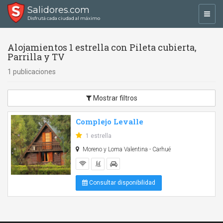
Salidores.com
Toggl
Disfrutá cada ciudad al máximo
navig
Alojamientos 1 estrella con Pileta cubierta,
Parrilla y TV
1 publicaciones
Mostrar filtros
Complejo Levalle
1 estrella
Moreno y Loma Valentina - Carhué
Consultar disponibilidad