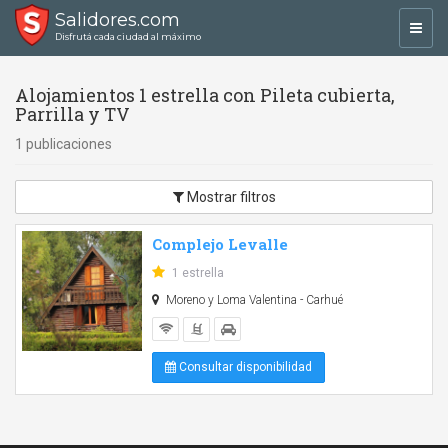
Salidores.com
Toggl
Disfrutá cada ciudad al máximo
navig
Alojamientos 1 estrella con Pileta cubierta,
Parrilla y TV
1 publicaciones
Mostrar filtros
Complejo Levalle
1 estrella
Moreno y Loma Valentina - Carhué
Consultar disponibilidad