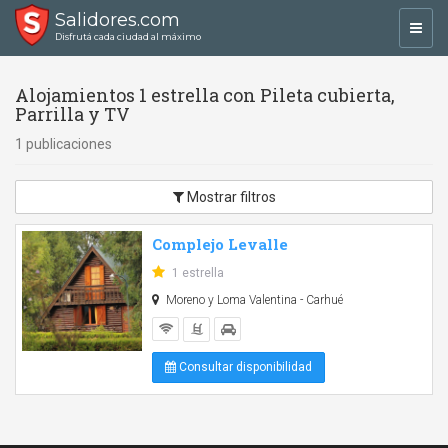
Salidores.com
Toggl
Disfrutá cada ciudad al máximo
navig
Alojamientos 1 estrella con Pileta cubierta,
Parrilla y TV
1 publicaciones
Mostrar filtros
Complejo Levalle
1 estrella
Moreno y Loma Valentina - Carhué
Consultar disponibilidad