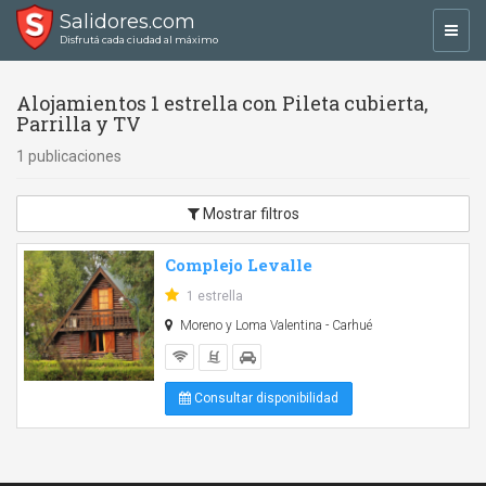
Salidores.com
Toggl
Disfrutá cada ciudad al máximo
navig
Alojamientos 1 estrella con Pileta cubierta,
Parrilla y TV
1 publicaciones
Mostrar filtros
Complejo Levalle
1 estrella
Moreno y Loma Valentina - Carhué
Consultar disponibilidad