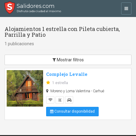
Salidores.com
Toggl
Disfrutá cada ciudad al máximo
navig
Alojamientos 1 estrella con Pileta cubierta,
Parrilla y Patio
1 publicaciones
Mostrar filtros
Complejo Levalle
1 estrella
Moreno y Loma Valentina - Carhué
Consultar disponibilidad