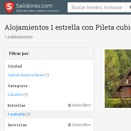
Salidores.com
Disfrutá cada ciudad al máximo
Alojamientos 1 estrella con Pileta cubie
1 publicaciones
Filtrar por:
Ciudad
Carhué, Buenos Aires
(1)
Categoría
Cabañas
(1)
Estrellas
Quitar filtro
1 estrella
(1)
Servicios
Quitar filtro