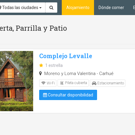
Todas las ciudades
Alojamiento
Dónde comer
rta, Parrilla y Patio
Complejo Levalle
1 estrella
Moreno y Loma Valentina - Carhué
Pileta cubierta
Wi-Fi
Estacionamiento
Consultar disponibilidad