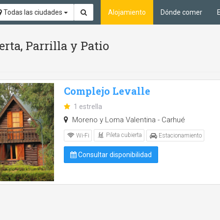
Todas las ciudades
Alojamiento
Dónde comer
rta, Parrilla y Patio
Complejo Levalle
1 estrella
Moreno y Loma Valentina - Carhué
Pileta cubierta
Wi-Fi
Estacionamiento
Consultar disponibilidad