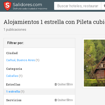
Salidores.com
Disfrutá cada ciudad al máximo
Alojamientos 1 estrella con Pileta cubie
1 publicaciones
Filtrar por:
Ciudad
Carhué, Buenos Aires
(1)
Categoría
Cabañas
(1)
Estrellas
Quitar filtro
1 estrella
(1)
Servicios
Quitar filtro