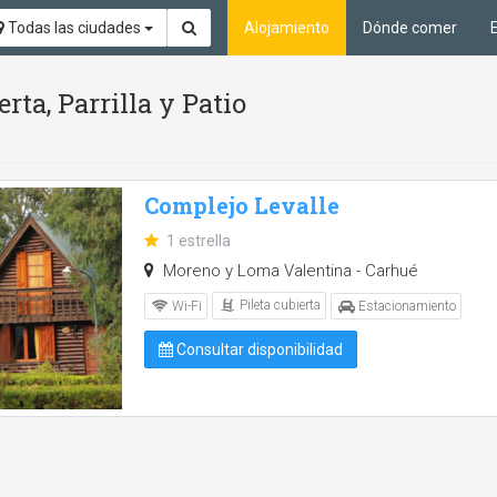
Todas las ciudades
Alojamiento
Dónde comer
rta, Parrilla y Patio
Complejo Levalle
1 estrella
Moreno y Loma Valentina - Carhué
Pileta cubierta
Wi-Fi
Estacionamiento
Consultar disponibilidad