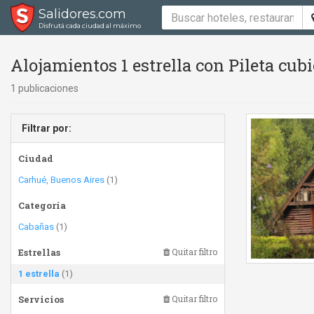
Salidores.com
Disfrutá cada ciudad al máximo
Alojamientos 1 estrella con Pileta cubie
1 publicaciones
Filtrar por:
Ciudad
Carhué, Buenos Aires
(1)
Categoría
Cabañas
(1)
Estrellas
Quitar filtro
1 estrella
(1)
Servicios
Quitar filtro