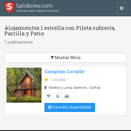
Salidores.com
Toggl
Disfrutá cada ciudad al máximo
navig
Alojamientos 1 estrella con Pileta cubierta,
Parrilla y Patio
1 publicaciones
Mostrar filtros
Complejo Levalle
1 estrella
Moreno y Loma Valentina - Carhué
Consultar disponibilidad