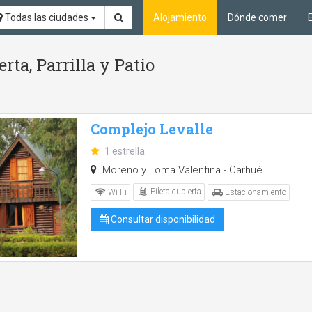
Todas las ciudades
Alojamiento
Dónde comer
rta, Parrilla y Patio
Complejo Levalle
1 estrella
Moreno y Loma Valentina - Carhué
Pileta cubierta
Wi-Fi
Estacionamiento
Consultar disponibilidad