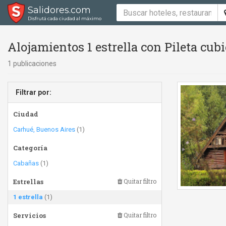
Salidores.com
Disfrutá cada ciudad al máximo
Alojamientos 1 estrella con Pileta cubie
1 publicaciones
Filtrar por:
Ciudad
Carhué, Buenos Aires
(1)
Categoría
Cabañas
(1)
Estrellas
Quitar filtro
1 estrella
(1)
Servicios
Quitar filtro