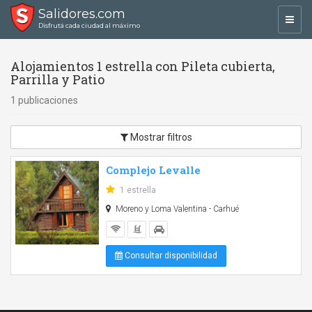
Salidores.com
Toggl
Disfrutá cada ciudad al máximo
navig
Alojamientos 1 estrella con Pileta cubierta,
Parrilla y Patio
1 publicaciones
Mostrar filtros
Complejo Levalle
1 estrella
Moreno y Loma Valentina - Carhué
Consultar disponibilidad