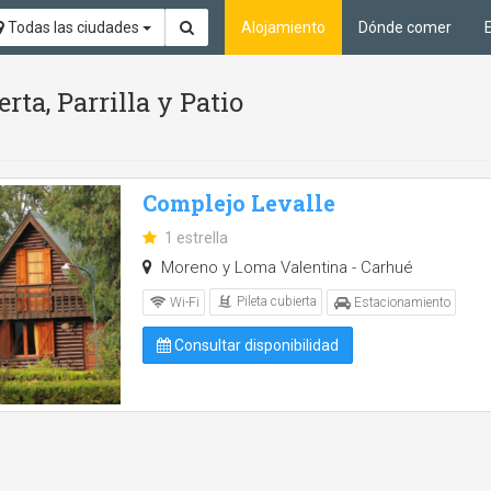
Todas las ciudades
Alojamiento
Dónde comer
rta, Parrilla y Patio
Complejo Levalle
1 estrella
Moreno y Loma Valentina - Carhué
Pileta cubierta
Wi-Fi
Estacionamiento
Consultar disponibilidad