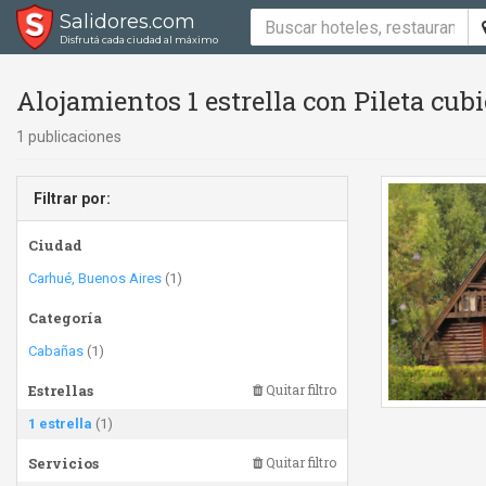
Salidores.com
Disfrutá cada ciudad al máximo
Alojamientos 1 estrella con Pileta cubie
1 publicaciones
Filtrar por:
Ciudad
Carhué, Buenos Aires
(1)
Categoría
Cabañas
(1)
Estrellas
Quitar filtro
1 estrella
(1)
Servicios
Quitar filtro