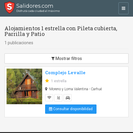
Salidores.com
Toggl
Disfrutá cada ciudad al máximo
navig
Alojamientos 1 estrella con Pileta cubierta,
Parrilla y Patio
1 publicaciones
Mostrar filtros
Complejo Levalle
1 estrella
Moreno y Loma Valentina - Carhué
Consultar disponibilidad