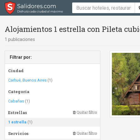
Salidores.com
Disfrutá cada ciudad al máximo
Alojamientos 1 estrella con Pileta cubie
1 publicaciones
Filtrar por:
Ciudad
Carhué, Buenos Aires
(1)
Categoría
Cabañas
(1)
Estrellas
Quitar filtro
1 estrella
(1)
Servicios
Quitar filtro