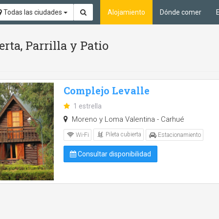
Todas las ciudades
Alojamiento
Dónde comer
rta, Parrilla y Patio
Complejo Levalle
1 estrella
Moreno y Loma Valentina - Carhué
Pileta cubierta
Wi-Fi
Estacionamiento
Consultar disponibilidad