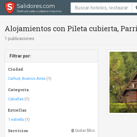
Salidores.com
Disfrutá cada ciudad al máximo
Alojamientos con Pileta cubierta, Parri
1 publicaciones
Filtrar por:
Ciudad
Carhué, Buenos Aires
(1)
Categoría
Cabañas
(1)
Estrellas
1 estrella
(1)
Servicios
Quitar filtro