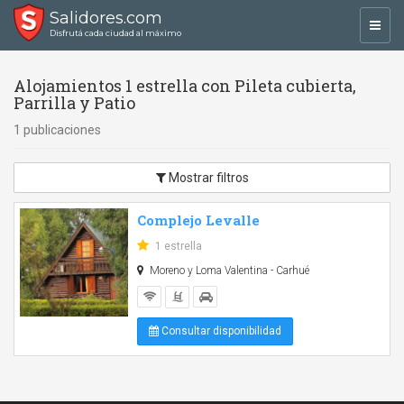
Salidores.com
Toggl
Disfrutá cada ciudad al máximo
navig
Alojamientos 1 estrella con Pileta cubierta,
Parrilla y Patio
1 publicaciones
Mostrar filtros
Complejo Levalle
1 estrella
Moreno y Loma Valentina - Carhué
Consultar disponibilidad