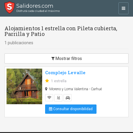
Salidores.com
Toggl
Disfrutá cada ciudad al máximo
navig
Alojamientos 1 estrella con Pileta cubierta,
Parrilla y Patio
1 publicaciones
Mostrar filtros
Complejo Levalle
1 estrella
Moreno y Loma Valentina - Carhué
Consultar disponibilidad