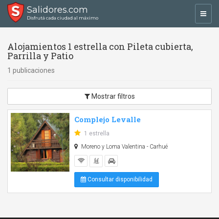
Salidores.com
Toggl
Disfrutá cada ciudad al máximo
navig
Alojamientos 1 estrella con Pileta cubierta,
Parrilla y Patio
1 publicaciones
Mostrar filtros
Complejo Levalle
1 estrella
Moreno y Loma Valentina - Carhué
Consultar disponibilidad