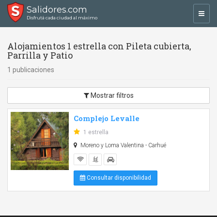
Salidores.com
Toggl
Disfrutá cada ciudad al máximo
navig
Alojamientos 1 estrella con Pileta cubierta,
Parrilla y Patio
1 publicaciones
Mostrar filtros
Complejo Levalle
1 estrella
Moreno y Loma Valentina - Carhué
Consultar disponibilidad