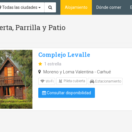
Todas las ciudades
Alojamiento
Dónde comer
rta, Parrilla y Patio
Complejo Levalle
1 estrella
Moreno y Loma Valentina - Carhué
Pileta cubierta
Wi-Fi
Estacionamiento
Consultar disponibilidad