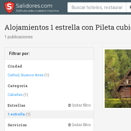
Salidores.com
Disfrutá cada ciudad al máximo
Alojamientos 1 estrella con Pileta cubie
1 publicaciones
Filtrar por:
Ciudad
Carhué, Buenos Aires
(1)
Categoría
Cabañas
(1)
Estrellas
Quitar filtro
1 estrella
(1)
Servicios
Quitar filtro