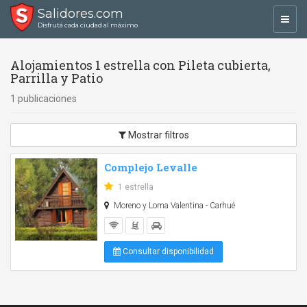
Salidores.com
Toggl
Disfrutá cada ciudad al máximo
navig
Alojamientos 1 estrella con Pileta cubierta,
Parrilla y Patio
1 publicaciones
Mostrar filtros
Complejo Levalle
1 estrella
Moreno y Loma Valentina - Carhué
Consultar disponibilidad