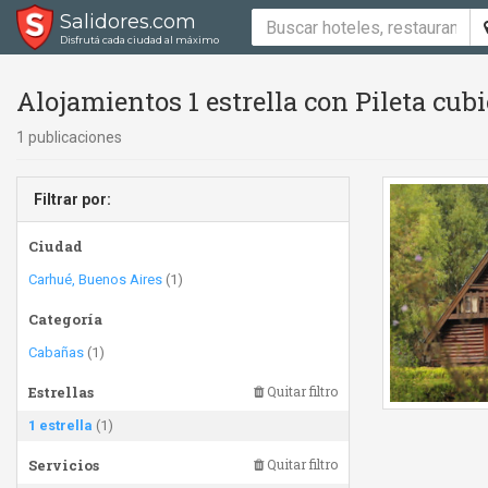
Salidores.com
Disfrutá cada ciudad al máximo
Alojamientos 1 estrella con Pileta cubie
1 publicaciones
Filtrar por:
Ciudad
Carhué, Buenos Aires
(1)
Categoría
Cabañas
(1)
Estrellas
Quitar filtro
1 estrella
(1)
Servicios
Quitar filtro