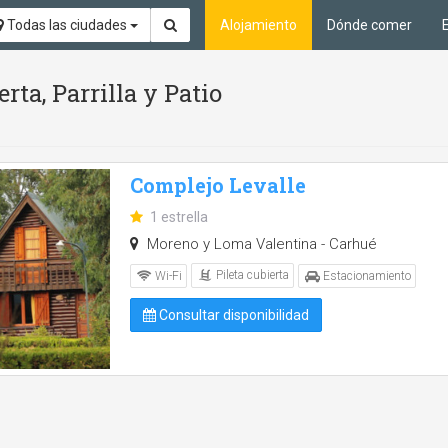
Todas las ciudades
Alojamiento
Dónde comer
rta, Parrilla y Patio
Complejo Levalle
1 estrella
Moreno y Loma Valentina - Carhué
Pileta cubierta
Wi-Fi
Estacionamiento
Consultar disponibilidad