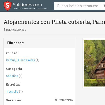
Salidores.com
Disfrutá cada ciudad al máximo
Alojamientos con Pileta cubierta, Parri
1 publicaciones
Filtrar por:
Ciudad
Carhué, Buenos Aires
(1)
Categoría
Cabañas
(1)
Estrellas
1 estrella
(1)
Servicios
Quitar filtro