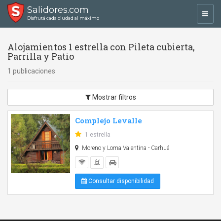
Salidores.com
Toggl
Disfrutá cada ciudad al máximo
navig
Alojamientos 1 estrella con Pileta cubierta,
Parrilla y Patio
1 publicaciones
Mostrar filtros
Complejo Levalle
1 estrella
Moreno y Loma Valentina - Carhué
Consultar disponibilidad