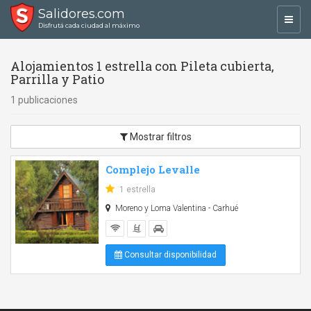
Salidores.com
Toggl
Disfrutá cada ciudad al máximo
navig
Alojamientos 1 estrella con Pileta cubierta,
Parrilla y Patio
1 publicaciones
Mostrar filtros
Complejo Levalle
1 estrella
Moreno y Loma Valentina - Carhué
Consultar disponibilidad