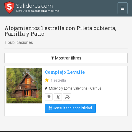
Salidores.com
Toggl
Disfrutá cada ciudad al máximo
navig
Alojamientos 1 estrella con Pileta cubierta,
Parrilla y Patio
1 publicaciones
Mostrar filtros
Complejo Levalle
1 estrella
Moreno y Loma Valentina - Carhué
Consultar disponibilidad