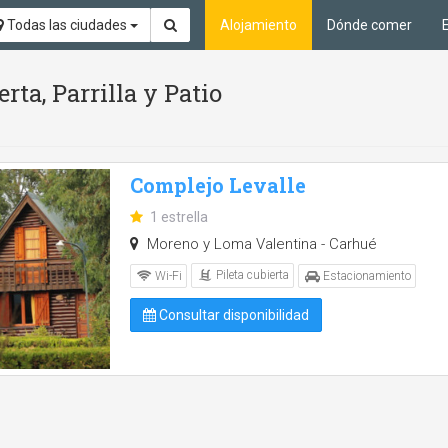
Todas las ciudades
Alojamiento
Dónde comer
rta, Parrilla y Patio
Complejo Levalle
1 estrella
Moreno y Loma Valentina - Carhué
Pileta cubierta
Wi-Fi
Estacionamiento
Consultar disponibilidad