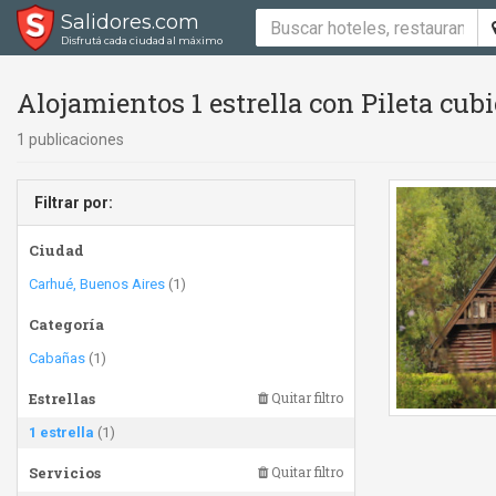
Salidores.com
Disfrutá cada ciudad al máximo
Alojamientos 1 estrella con Pileta cubie
1 publicaciones
Filtrar por:
Ciudad
Carhué, Buenos Aires
(1)
Categoría
Cabañas
(1)
Estrellas
Quitar filtro
1 estrella
(1)
Servicios
Quitar filtro