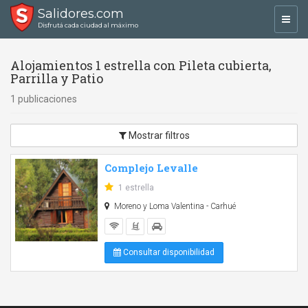
Salidores.com
Toggl
Disfrutá cada ciudad al máximo
navig
Alojamientos 1 estrella con Pileta cubierta,
Parrilla y Patio
1 publicaciones
Mostrar filtros
Complejo Levalle
1 estrella
Moreno y Loma Valentina - Carhué
Consultar disponibilidad