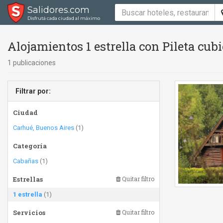
Salidores.com
Disfrutá cada ciudad al máximo
Alojamientos 1 estrella con Pileta cubie
1 publicaciones
Filtrar por:
Ciudad
Carhué, Buenos Aires
(1)
Categoría
Cabañas
(1)
Estrellas
Quitar filtro
1 estrella
(1)
Servicios
Quitar filtro