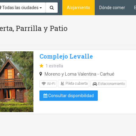
Todas las ciudades
Alojamiento
Dónde comer
rta, Parrilla y Patio
Complejo Levalle
1 estrella
Moreno y Loma Valentina - Carhué
Pileta cubierta
Wi-Fi
Estacionamiento
Consultar disponibilidad