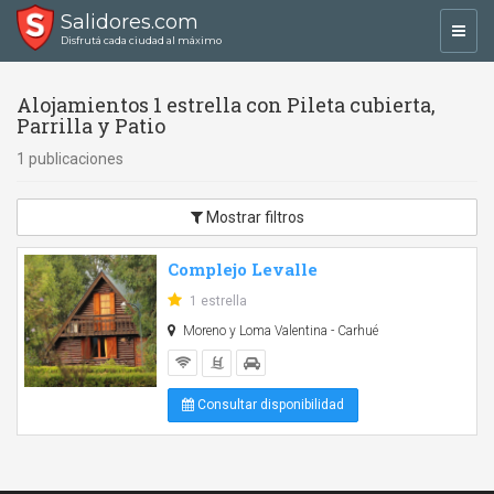
Salidores.com
Toggl
Disfrutá cada ciudad al máximo
navig
Alojamientos 1 estrella con Pileta cubierta,
Parrilla y Patio
1 publicaciones
Mostrar filtros
Complejo Levalle
1 estrella
Moreno y Loma Valentina - Carhué
Consultar disponibilidad