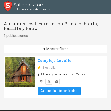
Salidores.com
Toggl
Disfrutá cada ciudad al máximo
navig
Alojamientos 1 estrella con Pileta cubierta,
Parrilla y Patio
1 publicaciones
Mostrar filtros
Complejo Levalle
1 estrella
Moreno y Loma Valentina - Carhué
Consultar disponibilidad