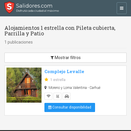
Salidores.com
Toggl
Disfrutá cada ciudad al máximo
navig
Alojamientos 1 estrella con Pileta cubierta,
Parrilla y Patio
1 publicaciones
Mostrar filtros
Complejo Levalle
1 estrella
Moreno y Loma Valentina - Carhué
Consultar disponibilidad