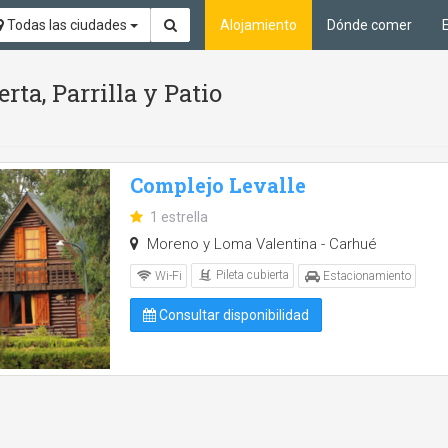
Todas las ciudades
Alojamiento
Dónde comer
rta, Parrilla y Patio
Complejo Levalle
1 estrella
Moreno y Loma Valentina - Carhué
Pileta cubierta
Wi-Fi
Estacionamiento
Consultar disponibilidad