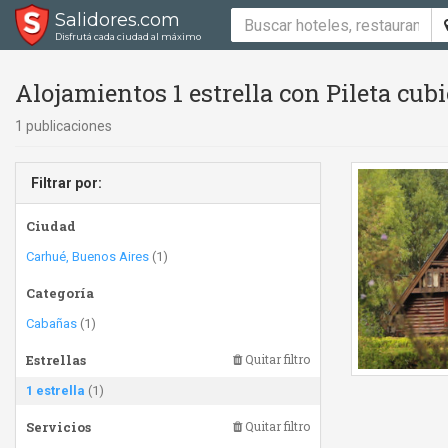
Salidores.com
Disfrutá cada ciudad al máximo
Alojamientos 1 estrella con Pileta cubie
1 publicaciones
Filtrar por:
Ciudad
Carhué, Buenos Aires
(1)
Categoría
Cabañas
(1)
Estrellas
Quitar filtro
1 estrella
(1)
Servicios
Quitar filtro