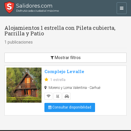
Salidores.com
Toggl
Disfrutá cada ciudad al máximo
navig
Alojamientos 1 estrella con Pileta cubierta,
Parrilla y Patio
1 publicaciones
Mostrar filtros
Complejo Levalle
1 estrella
Moreno y Loma Valentina - Carhué
Consultar disponibilidad