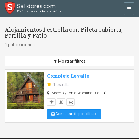
Salidores.com
Toggl
Disfrutá cada ciudad al máximo
navig
Alojamientos 1 estrella con Pileta cubierta,
Parrilla y Patio
1 publicaciones
Mostrar filtros
Complejo Levalle
1 estrella
Moreno y Loma Valentina - Carhué
Consultar disponibilidad