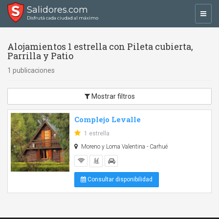
Salidores.com
Toggl
Disfrutá cada ciudad al máximo
navig
Alojamientos 1 estrella con Pileta cubierta,
Parrilla y Patio
1 publicaciones
Mostrar filtros
Complejo Levalle
1 estrella
Moreno y Loma Valentina - Carhué
Consultar disponibilidad