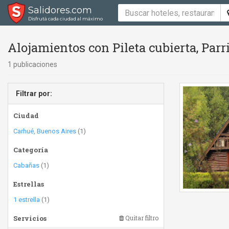
Salidores.com
Disfrutá cada ciudad al máximo
Alojamientos con Pileta cubierta, Parri
1 publicaciones
Filtrar por:
Ciudad
Carhué, Buenos Aires
(1)
Categoría
Cabañas
(1)
Estrellas
1 estrella
(1)
Servicios
Quitar filtro