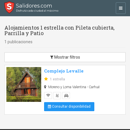
Salidores.com
Toggl
Disfrutá cada ciudad al máximo
navig
Alojamientos 1 estrella con Pileta cubierta,
Parrilla y Patio
1 publicaciones
Mostrar filtros
Complejo Levalle
1 estrella
Moreno y Loma Valentina - Carhué
Consultar disponibilidad