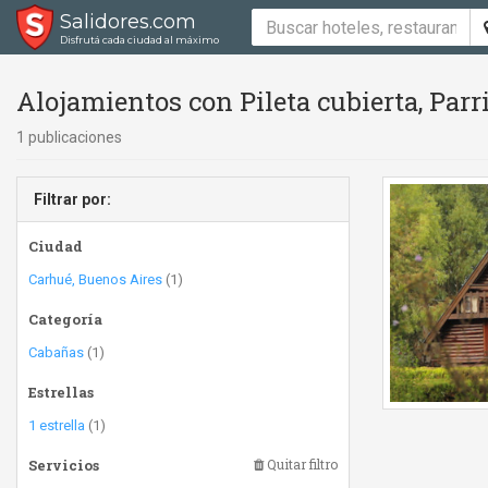
Salidores.com
Disfrutá cada ciudad al máximo
Alojamientos con Pileta cubierta, Parri
1 publicaciones
Filtrar por:
Ciudad
Carhué, Buenos Aires
(1)
Categoría
Cabañas
(1)
Estrellas
1 estrella
(1)
Servicios
Quitar filtro