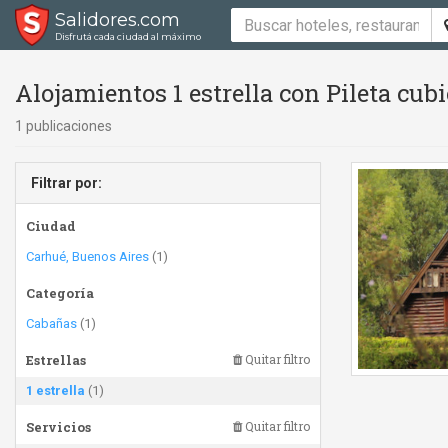
Salidores.com
Disfrutá cada ciudad al máximo
Alojamientos 1 estrella con Pileta cubie
1 publicaciones
Filtrar por:
Ciudad
Carhué, Buenos Aires
(1)
Categoría
Cabañas
(1)
Estrellas
Quitar filtro
1 estrella
(1)
Servicios
Quitar filtro