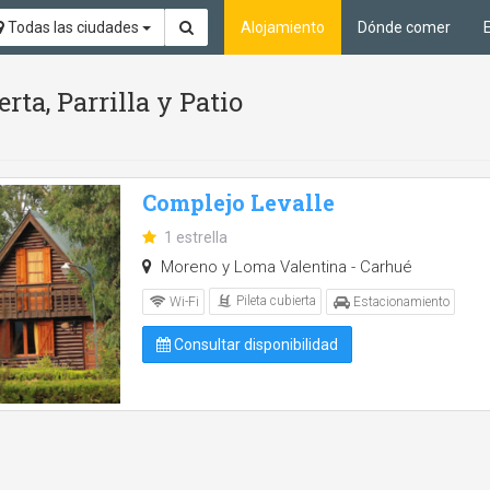
Todas las ciudades
Alojamiento
Dónde comer
rta, Parrilla y Patio
Complejo Levalle
1 estrella
Moreno y Loma Valentina - Carhué
Pileta cubierta
Wi-Fi
Estacionamiento
Consultar disponibilidad