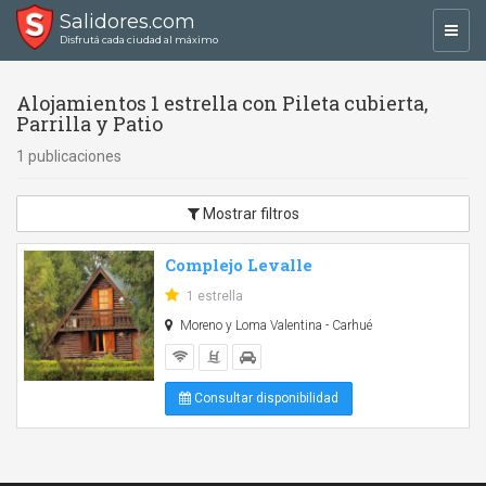
Salidores.com
Toggl
Disfrutá cada ciudad al máximo
navig
Alojamientos 1 estrella con Pileta cubierta,
Parrilla y Patio
1 publicaciones
Mostrar filtros
Complejo Levalle
1 estrella
Moreno y Loma Valentina - Carhué
Consultar disponibilidad