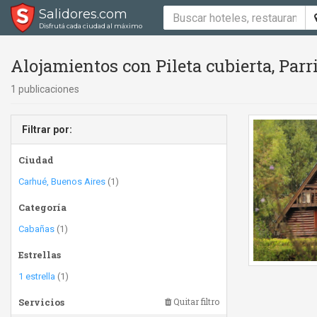
Salidores.com
Disfrutá cada ciudad al máximo
Alojamientos con Pileta cubierta, Parri
1 publicaciones
Filtrar por:
Ciudad
Carhué, Buenos Aires
(1)
Categoría
Cabañas
(1)
Estrellas
1 estrella
(1)
Servicios
Quitar filtro