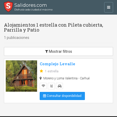
Salidores.com
Toggl
Disfrutá cada ciudad al máximo
navig
Alojamientos 1 estrella con Pileta cubierta,
Parrilla y Patio
1 publicaciones
Mostrar filtros
Complejo Levalle
1 estrella
Moreno y Loma Valentina - Carhué
Consultar disponibilidad