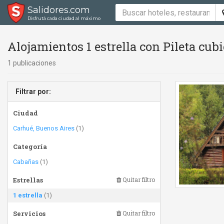
Salidores.com
Disfrutá cada ciudad al máximo
Alojamientos 1 estrella con Pileta cubie
1 publicaciones
Filtrar por:
Ciudad
Carhué, Buenos Aires
(1)
Categoría
Cabañas
(1)
Estrellas
Quitar filtro
1 estrella
(1)
Servicios
Quitar filtro