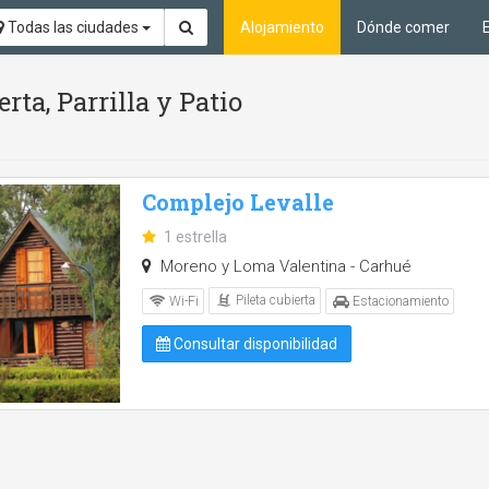
Todas las ciudades
Alojamiento
Dónde comer
rta, Parrilla y Patio
Complejo Levalle
1 estrella
Moreno y Loma Valentina - Carhué
Pileta cubierta
Wi-Fi
Estacionamiento
Consultar disponibilidad