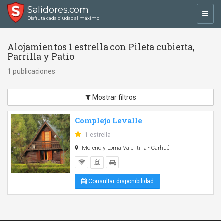
Salidores.com
Toggl
Disfrutá cada ciudad al máximo
navig
Alojamientos 1 estrella con Pileta cubierta,
Parrilla y Patio
1 publicaciones
Mostrar filtros
Complejo Levalle
1 estrella
Moreno y Loma Valentina - Carhué
Consultar disponibilidad