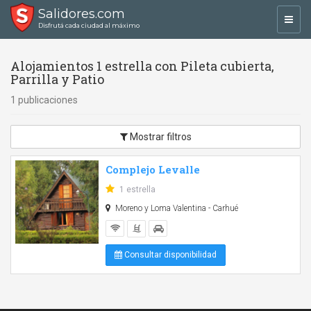
Salidores.com
Toggl
Disfrutá cada ciudad al máximo
navig
Alojamientos 1 estrella con Pileta cubierta,
Parrilla y Patio
1 publicaciones
Mostrar filtros
Complejo Levalle
1 estrella
Moreno y Loma Valentina - Carhué
Consultar disponibilidad