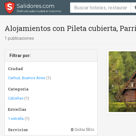
Salidores.com
Disfrutá cada ciudad al máximo
Alojamientos con Pileta cubierta, Parri
1 publicaciones
Filtrar por:
Ciudad
Carhué, Buenos Aires
(1)
Categoría
Cabañas
(1)
Estrellas
1 estrella
(1)
Servicios
Quitar filtro