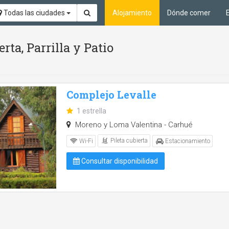
Todas las ciudades
Alojamiento
Dónde comer
rta, Parrilla y Patio
Complejo Levalle
1 estrella
Moreno y Loma Valentina - Carhué
Pileta cubierta
Wi-Fi
Estacionamiento
Consultar disponibilidad