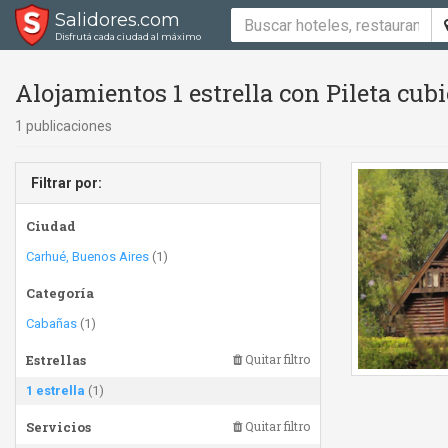
Salidores.com
Disfrutá cada ciudad al máximo
Alojamientos 1 estrella con Pileta cubie
1 publicaciones
Filtrar por:
Ciudad
Carhué, Buenos Aires
(1)
Categoría
Cabañas
(1)
Estrellas
Quitar filtro
1 estrella
(1)
Servicios
Quitar filtro