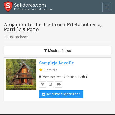
Salidores.com
Toggl
Disfrutá cada ciudad al máximo
navig
Alojamientos 1 estrella con Pileta cubierta,
Parrilla y Patio
1 publicaciones
Mostrar filtros
Complejo Levalle
1 estrella
Moreno y Loma Valentina - Carhué
Consultar disponibilidad