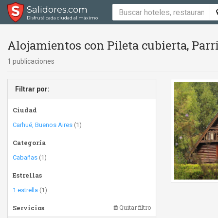
Salidores.com
Disfrutá cada ciudad al máximo
Alojamientos con Pileta cubierta, Parri
1 publicaciones
Filtrar por:
Ciudad
Carhué, Buenos Aires
(1)
Categoría
Cabañas
(1)
Estrellas
1 estrella
(1)
Servicios
Quitar filtro